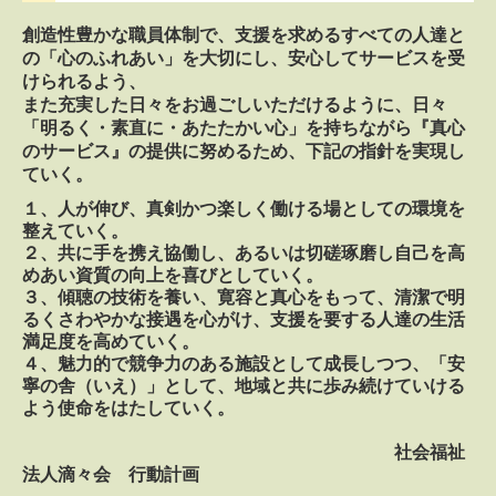
創造性豊かな職員体制で、支援を求めるすべての人達と
の「心のふれあい」を大切にし、安心してサービスを受
けられるよう、
また充実した日々をお過ごしいただけるように、日々
「明るく・素直に・あたたかい心」を持ちながら『真心
のサービス』の提供に努めるため、下記の指針を実現し
ていく。
１、人が伸び、真剣かつ楽しく働ける場としての環境を
整えていく。
２、共に手を携え協働し、あるいは切磋琢磨し自己を高
めあい資質の向上を喜びとしていく。
３、傾聴の技術を養い、寛容と真心をもって、清潔で明
るくさわやかな接遇を心がけ、支援を要する人達の生活
満足度を高めていく。
４、魅力的で競争力のある施設として成長しつつ、「安
寧の舎（いえ）」として、地域と共に歩み続けていける
よう使命をはたしていく。
社会福祉
法人滴々会 行動計画