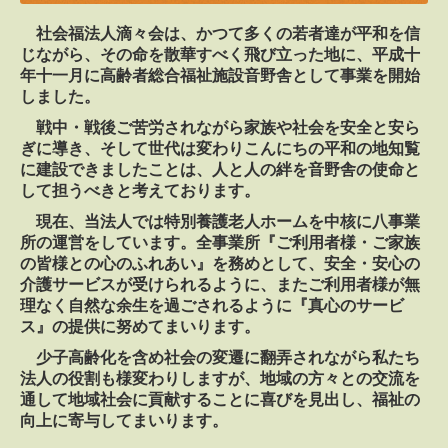
ヘルパーステーション
社会福法人滴々会は、
かつて多くの若者達が平和を信
じながら、その命を散華すべく飛び立った地に、平成十
グループホーム
年十一月に高齢者総合福祉施設音野舎として事業を開始
しました。
看護小規模多機能ホーム
戦中・戦後ご苦労されながら家族や社会を安全と安ら
ぎに導き、そして世代は変わりこんにちの平和の地知覧
施設行事
に建設できましたことは、人と人の絆を音野舎の使命と
して担うべきと考えております。
特別養護老人ホーム
現在、当法人では特別養護老人ホームを中核に八事業
所の運営をしています。全事業所『ご利用者様・ご家族
ショートステイ
の皆様との心のふれあい』を務めとして、安全・安心の
介護サービスが受けられるように、またご利用者様が無
ケアハウス
理なく自然な余生を過ごされるように『真心のサービ
ス』の提供に努めてまいります。
ケアプランセンター
少子高齢化を含め社会の変遷に翻弄されながら私たち
デイサービスセンター
法人の役割も様変わりしますが、地域の方々との交流を
通して地域社会に貢献することに喜びを見出し、福祉の
ヘルパーステーション
向上に寄与してまいります。