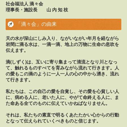
社会福法人 滴々会
グループホーム
理事長・施設長 山 内 知 枝
看護小規模多機能ホーム
「滴々会」の由来
音野舎だより
天の水が深山にしみ入り、ながいながい年月を経ながら
利用者様・ご家族の方へ
岩間に滴る水は、一滴一滴、地上の万物に生命の息吹を
伝えます。
採用情報
滴(しずく)は、互いに寄り集まって清流となり川となっ
特別養護老人ホーム 介護員(正職員)
て、触れるものすべてを育みながら流れて行きます。人
の愛もこの滴のように一人一人の心の中から湧き、流れ
特別養護老人ホーム 介護員(準職員)
て行きます。
特別養護老人ホーム 管理栄養士(正社員)
私たちは、この自己の愛を自覚し、その愛を心貧しい人
に、病める人に、老いた人に、やがて命終える人に、ま
ヘルパーステーション ヘルパー(パート)
た命ある全てのものに伝えていかねばなりません。
それは、私たちの素直で明るくあたたかい心からの行動
グループホーム 介護員(パート)
となって伝えられていくべきものと信じます。