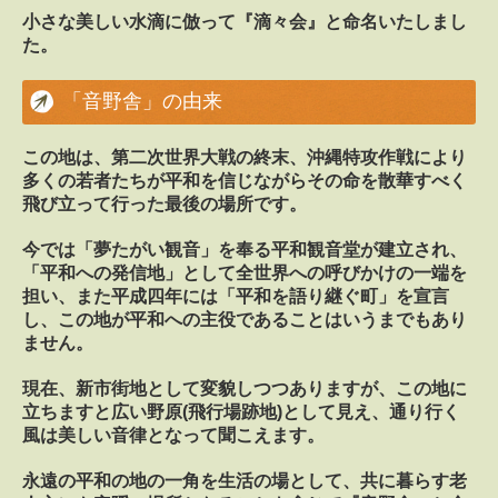
看護小規模多機能ホーム 介護員(正職員)
小さな美しい水滴に倣って『滴々会』と命名いたしまし
た。
看護小規模多機能ホーム 正看護師(正社員)
お問い合わせ
「音野舎」の由来
この地は、第二次世界大戦の終末、沖縄特攻作戦により
多くの若者たちが平和を信じながらその命を散華すべく
飛び立って行った最後の場所です。
今では「夢たがい観音」を奉る平和観音堂が建立され、
「平和への発信地」として全世界への呼びかけの一端を
担い、また平成四年には「平和を語り継ぐ町」を宣言
し、この地が平和への主役であることはいうまでもあり
ません。
現在、新市街地として変貌しつつありますが、この地に
立ちますと広い野原(飛行場跡地)として見え、通り行く
風は美しい音律となって聞こえます。
永遠の平和の地の一角を生活の場として、共に暮らす老