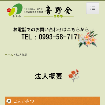
ホーム
法人概要
定款・規定・財務諸表 等
施設案内・アクセス
ホーム
法人概要
特別養護老人ホーム
ショートステイ
ケアハウス
ケアプランセンター
ごあいさつ
デイサービスセンター