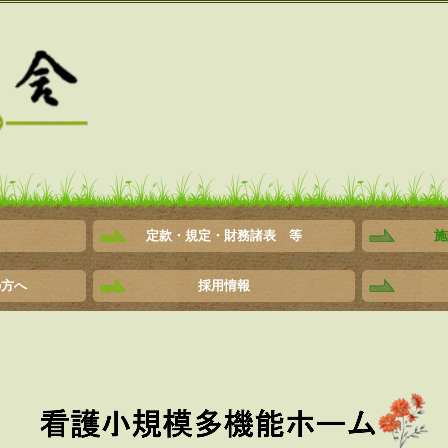
定款・規定・財務諸表 等
施
特別養護
ショート
ケアハウ
ケアプラ
デイサー
ヘルパー
グループ
看護小規
の方へ
採用情報
特別養護老人ホーム 介護員(正職員)
特別養護老人ホーム 介護員(準職員)
特別養護老人ホーム 管理栄養士(正社員)
デイサービスセンター 介護員(準職員)
デイサービスセンター 介護員(パート)
ヘルパーステーション ヘルパー(パート)
グループホーム 介護員(パート)
看護小規模多機能ホーム 介護員(正職員)
看護小規模多機能ホーム 正看護師(正社員)