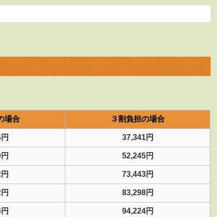
の場合
３割負担の場合
4円
37,341円
0円
52,245円
2円
73,443円
2円
83,298円
6円
94,224円