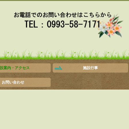
設案内・アクセス
施設行事
老人ホーム
ステイ
ス
ンセンター
ビスセンター
ステーション
ホーム
模多機能ホーム
特別養護老人ホーム
ショートステイ
ケアハウス
ケアプランセンター
デイサービスセンター
ヘルパーステーション
グループホーム
看護小規模多機能ホーム
お問い合わせ