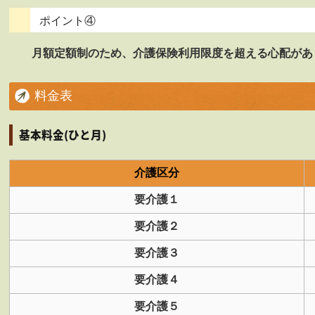
ポイント④
月額定額制のため、介護保険利用限度を超える心配があ
料金表
基本料金(ひと月)
介護区分
要介護１
要介護２
要介護３
要介護４
要介護５